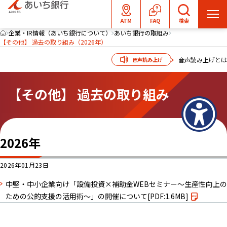
メ
ATM
FAQ
検索
ニ
企業・IR情報（あいち銀行について）
あいち銀行の取組み
【その他】 過去の取り組み（2026年）
ュ
ー
音声読み上げとは
音声読み上げ
を
開
【その他】 過去の取り組み
く
2026年
2026年01月23日
中堅・中小企業向け「設備投資×補助金WEBセミナー～生産性向上の
ための公的支援の活用術～」の開催について
[PDF:1.6MB]