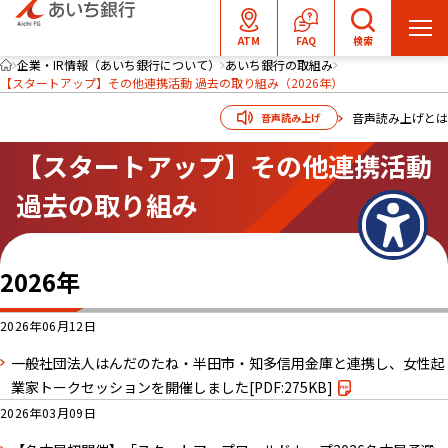
メ
ATM
FAQ
検索
ニ
企業・IR情報（あいち銀行について）
あいち銀行の取組み
【スタートアップ】その他連携活動 過去の取り組み（2026年）
ュ
ー
音声読み上げとは
音声読み上げ
を
【スタートアップ】その他連携活動
開
く
過去の取り組み
2026年
2026年06月12日
一般社団法人はんだのたね・半田市・知多信用金庫と連携し、女性起
業家トークセッションを開催しました
[PDF:275KB]
2026年03月09日