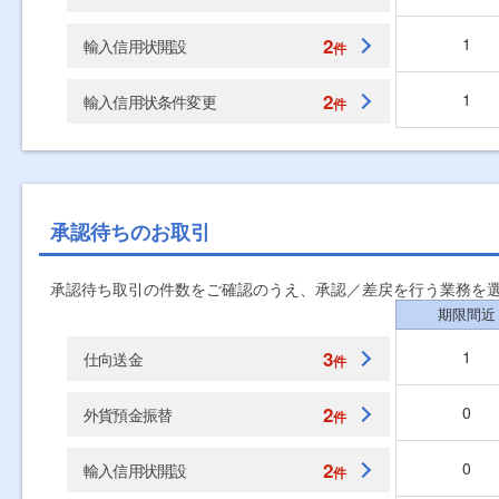
2
1
輸入信用状開設
件
2
1
輸入信用状条件変更
件
承認待ちのお取引
承認待ち取引の件数をご確認のうえ、承認／差戻を行う業務を
期限間近
3
1
仕向送金
件
2
0
外貨預金振替
件
2
0
輸入信用状開設
件