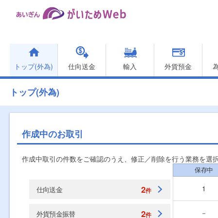
トップ(外為)
仕向送金
輸入
外貨預金
トップ(外為)
作成中のお取引
作成中取引の件数をご確認のうえ、修正／削除を行う業務を選
保存中
2
1
仕向送金
件
2
－
外貨預金振替
件