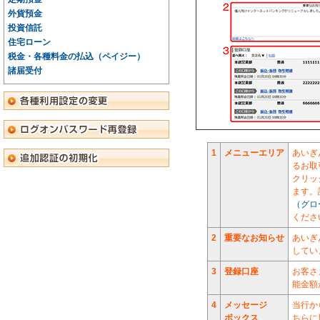
外貨預金
投資信託
住宅ローン
税金・各種料金の払込（ペイジー）
諸届受付
1
メニューエリア
あいぎ
るお取
クリッ
ます。
（グロ
くださ
2
重要なお知らせ
あいぎ
してい
3
登録口座
お客さ
能金額
4
メッセージ
当行
か
ボックス
ちらに