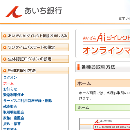
ログオン
ホーム
ホーム
お知らせ
ホーム画面では、各種お取引の
緊急利用停止
けます。
サービスご利用口座登録・削除
残高照会
ホーム
取引明細照会
家族口座照会
振込・振替
定期預金