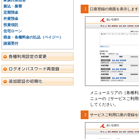
家族口座照会
振込・振替
1
口座登録の画面を表示します
定期預金
外貨預金
投資信託
住宅ローン
税金・各種料金の払込（ペイジー）
諸届受付
メニューエリアの［
各種利
ニューの［
サービスご利用
してください。
2
サービスご利用口座の登録を