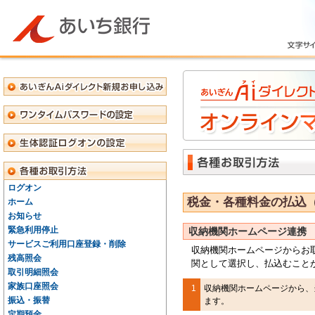
ログオン
税金・各種料金の払込
ホーム
お知らせ
緊急利用停止
収納機関ホームページ連携
サービスご利用口座登録・削除
収納機関ホームページからお
残高照会
関として選択し、払込むこと
取引明細照会
家族口座照会
1
収納機関ホームページから、
振込・振替
ます。
定期預金