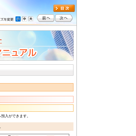
へ
預入
ができます。
。