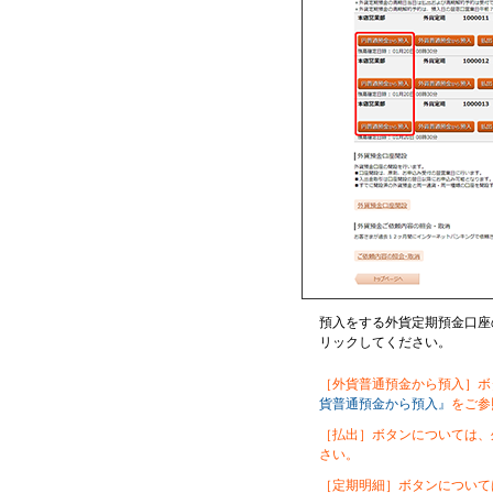
預入をする外貨定期預金口座
リックしてください。
［
外貨普通預金から預入］ボ
貨普通預金から預入』
をご参
［
払出］ボタンについては、
さい。
［
定期明細］ボタンについて