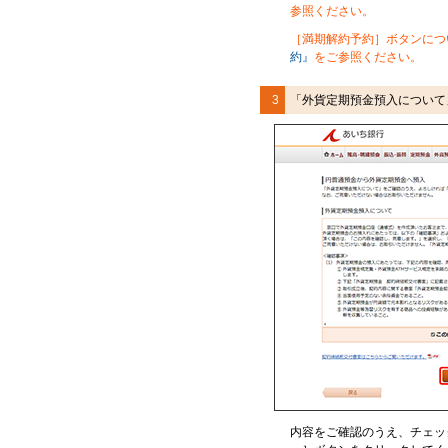
参照ください。
［
満期解約予約］ボタンにつ
約』
をご参照ください。
3
「外貨定期預金預入について
内容をご確認のうえ、
チェッ