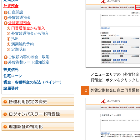
外貨預金
口座開設
外貨普通預金
外貨定期預金
円普通預金から預入
外貨普通預金から預入
払出
満期解約予約
定期明細
ご依頼内容の照会・取消
外貨為替レート通知設定
投資信託
メニューエリアの［外貨預金
住宅ローン
貨預金］ボタンをクリックし
税金・各種料金の払込（ペイジー）
諸届受付
2
外貨定期預金口座に円普通預