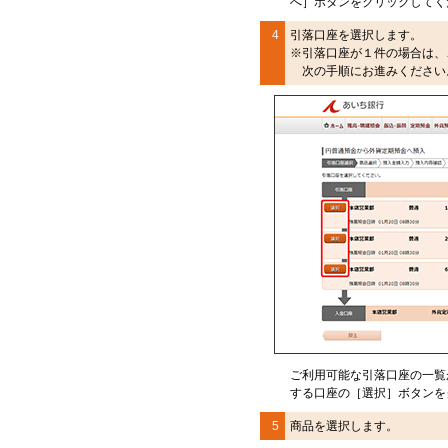
へ］ボタンをクリックしてく
4
引落口座を選択します。
※
引落口座が１件の場合は、
次の手順にお進みください
ご利用可能な引落口座の一覧
する口座の［選択］ボタン
を
5
商品を選択します。