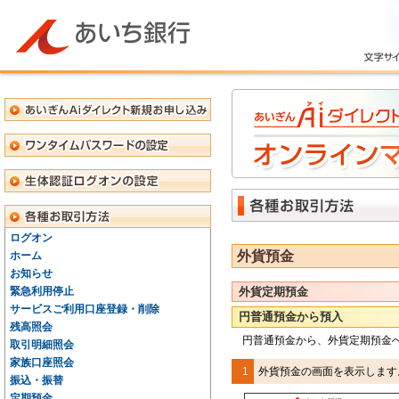
ログオン
外貨預金
ホーム
お知らせ
緊急利用停止
外貨定期預金
サービスご利用口座登録・削除
円普通預金から預入
残高照会
円普通預金から、外貨定期預金
取引明細照会
家族口座照会
1
外貨預金の画面を表示します
振込・振替
定期預金