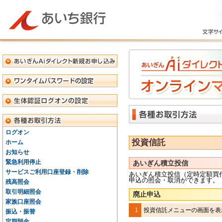
ログオン
投資信託
ホーム
お知らせ
緊急利用停止
あいぎん積立投信
サービスご利用口座登録・削除
あいぎん積立投信（定時定額買
申込の照会・取消ができます。
残高照会
取引明細照会
廃止申込
家族口座照会
1
投資信託メニューの画面を表
振込・振替
定期預金