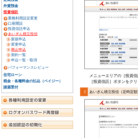
外貨預金
投資信託
業務利用設定変更
口座開設
投資信託申込
あいぎん積立投信
新規申込
変更申込
廃止申込
契約一覧
申込一覧・取消
パフォーマンスレビュー
住宅ローン
メニューエリアの［投資信
税金・各種料金の払込（ペイジー）
［投資信託］ボタンをクリ
諸届受付
2
あいぎん積立投信（定時定額