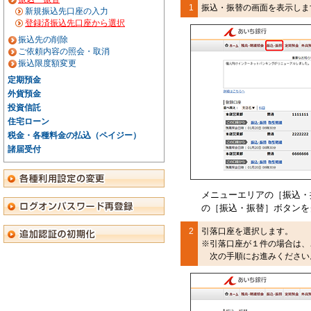
1
振込・振替の画面を表示しま
新規振込先口座の入力
登録済振込先口座から選択
振込先の削除
ご依頼内容の照会・取消
振込限度額変更
定期預金
外貨預金
投資信託
住宅ローン
税金・各種料金の払込（ペイジー）
諸届受付
メニューエリアの［振込・
の［振込・振替］ボタンを
2
引落口座を選択します。
※
引落口座が１件の場合は、
次の手順にお進みください