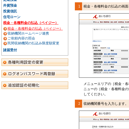
外貨預金
1
税金・各種料金の払込の画面
投資信託
住宅ローン
税金・各種料金の払込（ペイジー）
税金・各種料金の払込（ペイジー）
収納機関ホームページ連携
ご依頼内容の照会
民間収納機関の払込み限度額変更
諸届受付
メニューエリアの［税金・各
ニューの［税金・各種料金の
してください。
2
収納機関番号を入力します。