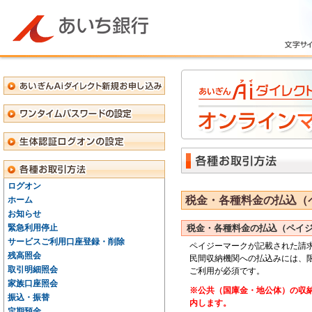
ログオン
税金・各種料金の払込（
ホーム
お知らせ
緊急利用停止
税金・各種料金の払込（ペイ
サービスご利用口座登録・削除
ペイジーマークが記載された請
残高照会
民間収納機関への払込みには、
取引明細照会
ご利用が必須です。
家族口座照会
※公共（国庫金・地公体）の収
振込・振替
内します。
定期預金