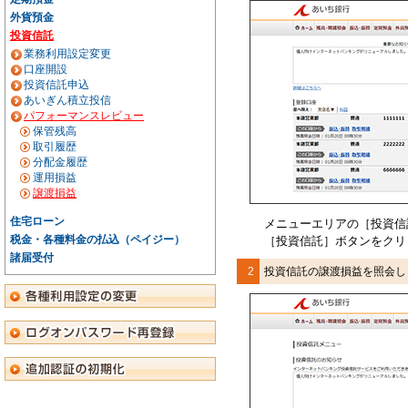
外貨預金
投資信託
業務利用設定変更
口座開設
投資信託申込
あいぎん積立投信
パフォーマンスレビュー
保管残高
取引履歴
分配金履歴
運用損益
譲渡損益
住宅ローン
メニューエリアの［投資信
税金・各種料金の払込（ペイジー）
［投資信託］ボタンをクリ
諸届受付
2
投資信託の譲渡損益を照会し