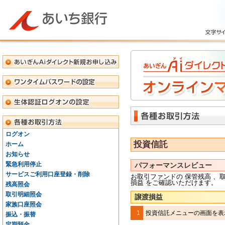
ログオン
投資信託
ホーム
お知らせ
緊急利用停止
パフォーマンスレビュー
サービスご利用口座登録・削除
お取引ファンドの
保管残高
、
損益
をご確認いただけます。
残高照会
取引明細照会
譲渡損益
家族口座照会
1
投資信託メニューの画面を表
振込・振替
定期預金