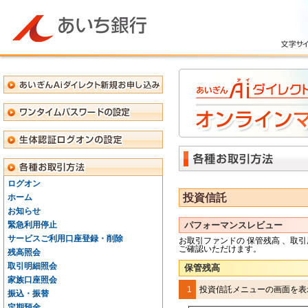
ログオン
投資信託
ホーム
お知らせ
緊急利用停止
パフォーマンスレビュー
サービスご利用口座登録・削除
お取引ファンドの
保管残高
、取引
ご確認いただけます。
残高照会
取引明細照会
保管残高
家族口座照会
1
投資信託メニューの画面を表
振込・振替
定期預金