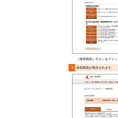
［保管残高］ボタンをクリッ
3
保管残高が表示されます。