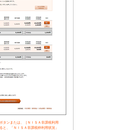
ボタンまたは、［ＮＩＳＡ非課税利用
ると、「ＮＩＳＡ非課税枠利用状況」