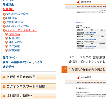
外貨預金
投資信託
業務利用設定変更
口座開設
投資信託申込
あいぎん積立投信
パフォーマンスレビュー
保管残高
取引履歴
分配金履歴
運用損益
譲渡損益
メニューエリアの［投資信託
住宅ローン
資信託］ボタンをクリックし
税金・各種料金の払込（ペイジー）
諸届受付
2
投資信託の保管残高を照会し