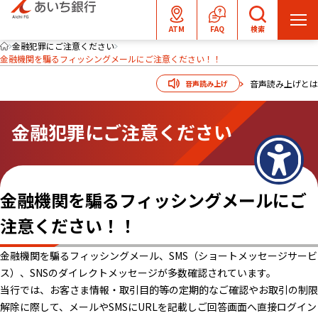
メ
ATM
FAQ
検索
ニ
金融犯罪にご注意ください
金融機関を騙るフィッシングメールにご注意ください！！
ュ
ー
音声読み上げとは
音声読み上げ
を
開
金融犯罪にご注意ください
く
金融機関を騙るフィッシングメールにご
注意ください！！
金融機関を騙るフィッシングメール、SMS（ショートメッセージサービ
ス）、SNSのダイレクトメッセージが多数確認されています。
当行では、お客さま情報・取引目的等の定期的なご確認やお取引の制限
解除に際して、メールやSMSにURLを記載しご回答画面へ直接ログイン