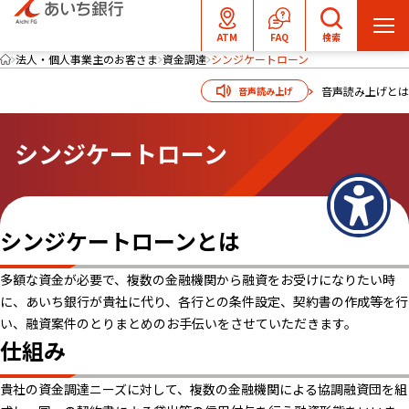
メ
ATM
FAQ
検索
ニ
法人・個人事業主のお客さま
資金調達
シンジケートローン
ュ
音声読み上げとは
音声読み上げ
ー
を
シンジケートローン
開
く
シンジケートローンとは
多額な資金が必要で、複数の金融機関から融資をお受けになりたい時
に、あいち銀行が貴社に代り、各行との条件設定、契約書の作成等を行
い、融資案件のとりまとめのお手伝いをさせていただきます。
仕組み
貴社の資金調達ニーズに対して、複数の金融機関による協調融資団を組