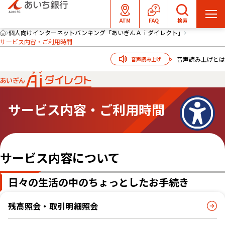
メ
ATM
FAQ
検索
ニ
個人向けインターネットバンキング「あいぎんＡｉダイレクト」
サービス内容・ご利用時間
ュ
ー
音声読み上げとは
音声読み上げ
を
開
く
サービス内容・ご利用時間
サービス内容について
日々の生活の中のちょっとしたお手続き
残高照会・取引明細照会