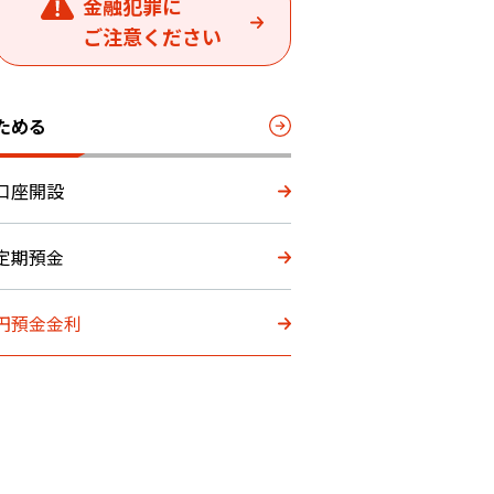
金融犯罪に
ご注意ください
ためる
口座開設
定期預金
円預金金利