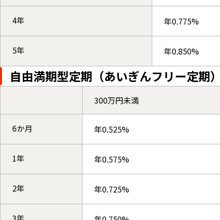
4年
年0.775%
5年
年0.850%
自由満期型定期（あいぎんフリー定期
300万円未満
6か月
年0.525%
1年
年0.575%
2年
年0.725%
3年
年0.750%