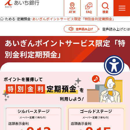
メ
ATM
FAQ
検索
ニ
ためる
定期預金
あいぎんポイントサービス限定「特別金利定期預金」
ュ
音声読み上げとは
音声読み上げ
ー
を
あいぎんポイントサービス限定「特
開
別金利定期預金」
く