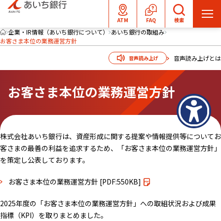
メ
ATM
FAQ
検索
ニ
企業・IR情報（あいち銀行について）
あいち銀行の取組み
お客さま本位の業務運営方針
ュ
ー
音声読み上げとは
音声読み上げ
を
開
お客さま本位の業務運営方針
く
株式会社あいち銀行は、資産形成に関する提案や情報提供等についてお
客さまの最善の利益を追求するため、「お客さま本位の業務運営方針」
を策定し公表しております。
お客さま本位の業務運営方針
[PDF:550KB]
2025年度の「お客さま本位の業務運営方針」への取組状況および成果
指標（KPI）を取りまとめました。