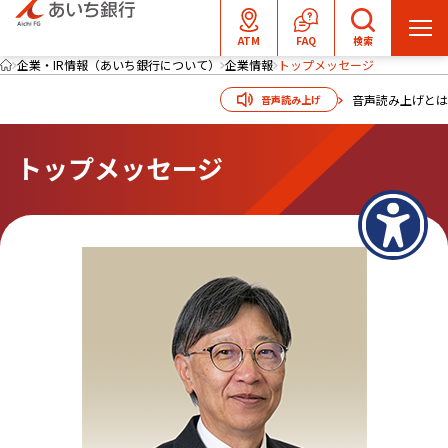
メ
ATM
FAQ
検索
ニ
企業・IR情報（あいち銀行について）
企業情報
トップメッセージ
ュ
音声読み上げとは
音声読み上げ
ー
を
トップメッセージ
開
く