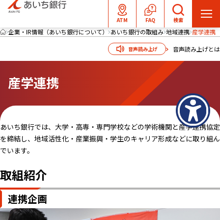
メ
ATM
FAQ
検索
ニ
企業・IR情報（あいち銀行について）
あいち銀行の取組み
地域連携
産学連携
ュ
音声読み上げとは
音声読み上げ
ー
を
産学連携
開
く
あいち銀行では、大学・高専・専門学校などの学術機関と産学連携協定
を締結し、地域活性化・産業振興・学生のキャリア形成などに取り組ん
でいます。
取組紹介
連携企画