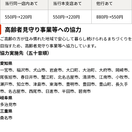
当行同一店内あて
当行本支店あて
他行あて
550円→220円
550円→220円
880円→550円
高齢者見守り事業等への協力
ご高齢の方が住み慣れた地域で安心して暮らし続けられるまちづくりを
目指すため、高齢者見守り事業等へ協力しています。
協力実施先（五十音順）
愛知県
一宮市、稲沢市、犬山市、岩倉市、大口町、大治町、大府市、岡崎市、
尾張旭市、春日井市、蟹江町、北名古屋市、清須市、江南市、小牧市、
瀬戸市、知立市、津島市、東海市、豊明市、豊田市、豊山町、長久手
市、名古屋市、西尾市、日進市、半田市、碧南市
岐阜県
多治見市
三重県
桑名市