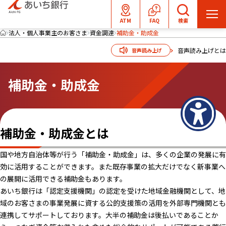
メ
ATM
FAQ
検索
ニ
法人・個人事業主のお客さま
資金調達
補助金・助成金
ュ
音声読み上げとは
音声読み上げ
ー
を
補助金・助成金
開
く
補助金・助成金とは
国や地方自治体等が行う「補助金・助成金」は、多くの企業の発展に有
効に活用することができます。また既存事業の拡大だけでなく新事業へ
の展開に活用できる補助金もあります。
あいち銀行は「認定支援機関」の認定を受けた地域金融機関として、地
域のお客さまの事業発展に資する公的支援策の活用を外部専門機関とも
連携してサポートしております。大半の補助金は後払いであることか