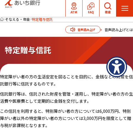
メ
ATM
FAQ
検索
ニ
そなえる・年金
特定贈与信託
ュ
音声読み上げとは
音声読み上げ
ー
を
特定贈与信託
開
く
特定障がい者の方の生活安定を図ることを目的に、金銭などの財産を信
託銀行等に信託するものです。
信託銀行等は、信託された財産を管理・運用し、特定障がい者の方の生
活費や医療費として定期的に金銭を交付します。
この信託を利用すると、特別障がい者の方については6,000万円、特別
障がい者以外の特定障がい者の方については3,000万円を限度として贈
与税が非課税となります。