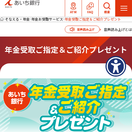
メ
ATM
FAQ
検索
ニ
そなえる・年金
年金お受取サービス
年金受取ご指定＆ご紹介プレゼント
ュ
音声読み上げとは
音声読み上げ
ー
を
年金受取ご指定＆ご紹介プレゼント
開
く