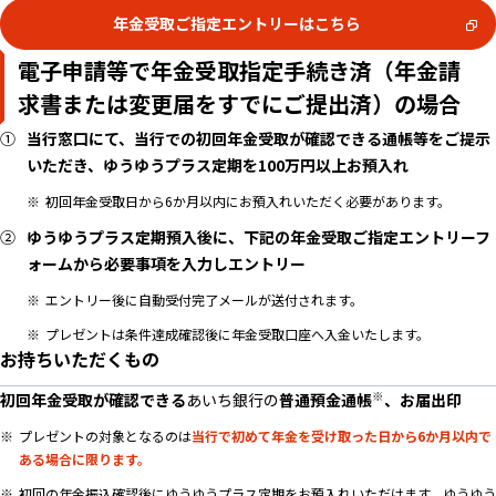
年金受取ご指定エントリーはこちら
電子申請等で年金受取指定手続き済（年金請
求書または変更届をすでにご提出済）の場合
当行窓口にて、当行での初回年金受取が確認できる通帳等をご提示
いただき、ゆうゆうプラス定期を100万円以上お預入れ
初回年金受取日から6か月以内にお預入れいただく必要があります。
ゆうゆうプラス定期預入後に、下記の年金受取ご指定エントリーフ
ォームから必要事項を入力しエントリー
エントリー後に自動受付完了メールが送付されます。
プレゼントは条件達成確認後に年金受取口座へ入金いたします。
お持ちいただくもの
※
初回年金受取が確認できる
あいち銀行の
普通預金通帳
、
お届出印
プレゼントの対象となるのは
当行で初めて年金を受け取った日から6か月以内で
ある場合に限ります。
初回の年金振込確認後にゆうゆうプラス定期をお預入れいただけます。ゆうゆう