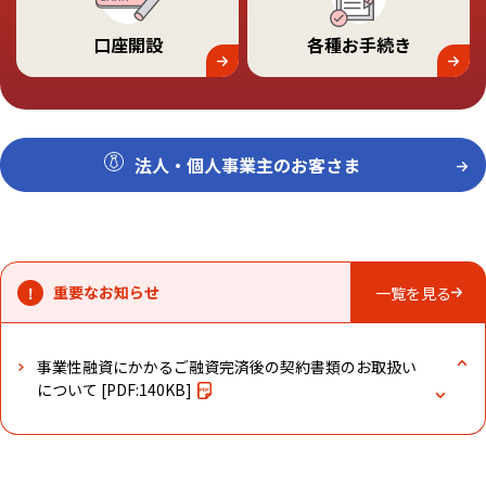
口座開設
各種お⼿続き
事業性融資にかかるご融資完済後の契約書類のお取扱い
について
[PDF:140KB]
金融機関を騙るフィッシングメールにご注意くださ
い！！
法⼈・個⼈事業主のお客さま
店舗、ATMの開設・統合・移転・閉店のお知らせ
重要なお知らせ
一覧を見る
あいち銀行のホームページを公開しました。
事業性融資にかかるご融資完済後の契約書類のお取扱い
について
[PDF:140KB]
金融機関を騙るフィッシングメールにご注意くださ
い！！