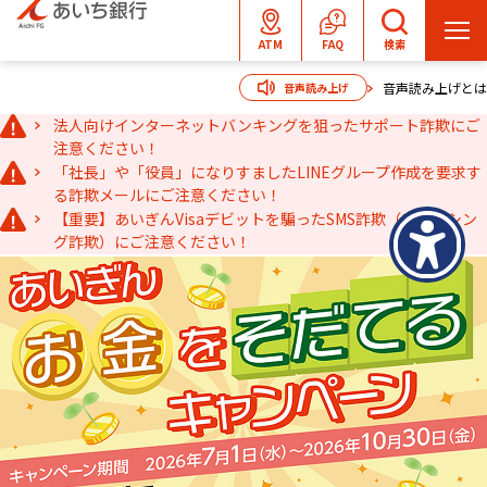
メ
ATM
FAQ
検索
ニ
音声読み上げとは
音声読み上げ
ュ
ー
法人向けインターネットバンキングを狙ったサポート詐欺にご
を
注意ください！
「社長」や「役員」になりすましたLINEグループ作成を要求す
開
る詐欺メールにご注意ください！
く
【重要】あいぎんVisaデビットを騙ったSMS詐欺（フィッシン
グ詐欺）にご注意ください！