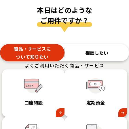
本日はどのような
店舗、ATMの開設・統合・移転・閉店のお知らせ
ご用件ですか？
あいち銀行のホームページを公開しました。
商品・サービスに
事業性融資にかかるご融資完済後の契約書類のお取扱い
相談したい
について
[PDF:140KB]
ついて知りたい
よくご利用いただく商品・サービス
金融機関を騙るフィッシングメールにご注意くださ
い！！
店舗、ATMの開設・統合・移転・閉店のお知らせ
口座開設
定期預⾦
あいち銀行のホームページを公開しました。