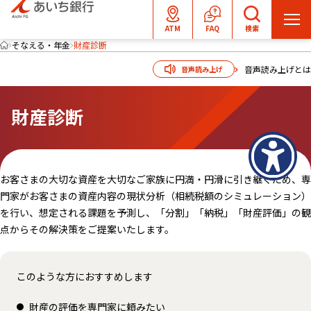
メ
ATM
FAQ
検索
ニ
そなえる・年金
財産診断
ュ
音声読み上げとは
音声読み上げ
ー
を
財産診断
開
く
お客さまの大切な資産を大切なご家族に円満・円滑に引き継ぐため、専
門家がお客さまの資産内容の現状分析（相続税額のシミュレーション）
を行い、想定される課題を予測し、「分割」「納税」「財産評価」の観
点からその解決策をご提案いたします。
このような方におすすめします
財産の評価を専門家に頼みたい