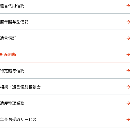
遺言代用信託
暦年贈与型信託
遺言信託
財産診断
特定贈与信託
相続・遺言個別相談会
遺産整理業務
年金お受取サービス