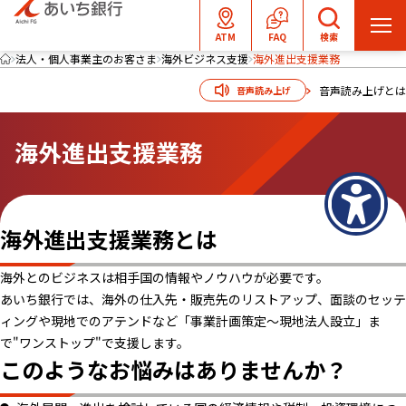
メ
ATM
FAQ
検索
ニ
法人・個人事業主のお客さま
海外ビジネス支援
海外進出支援業務
ュ
音声読み上げとは
音声読み上げ
ー
を
海外進出支援業務
開
く
海外進出支援業務とは
海外とのビジネスは相手国の情報やノウハウが必要です。
あいち銀行では、海外の仕入先・販売先のリストアップ、面談のセッテ
ィングや現地でのアテンドなど「事業計画策定～現地法人設立」ま
で"ワンストップ"で支援します。
このようなお悩みはありませんか？