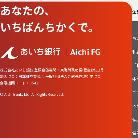
あなたの、
企
いちばんちかくで。
お
利
「
株式会社あいち銀行
登録金融機関：東海財務局長(登金)第12号
加入協会：日本証券業協会 一般社団法人金融先物取引業協会
中
金融機関コード：0542
ご
© Aichi Bank, Ltd. All Rights Reserved.
本
個
電