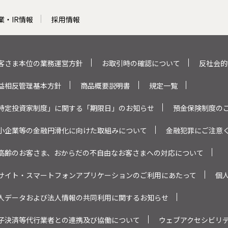
業・IR情報
採用情報
客さま本位の業務運営方針
お取引時の確認について
反社会的
益相反管理基本方針
商品概要説明書
規定一覧
特定投資家制度」に関する「期限日」のお知らせ
預金保険制度の
小企業等の金融円滑化に向けた取組みについて
金融犯罪にご注意
高齢のお客さま、おからだの不自由なお客さまへの対応について
サイト・スマートフォンアプリケーションのご利用にあたって
個
人データおよび法人情報の共同利用に関するお知らせ
子決済等代行業者との連携及び協働について
ウェブアクセシビリ