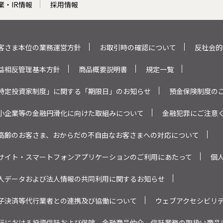
業・IR情報
採用情報
客さま本位の業務運営方針
お取引時の確認について
反社会的
益相反管理基本方針
商品概要説明書
規定一覧
特定投資家制度」に関する「期限日」のお知らせ
預金保険制度の
小企業等の金融円滑化に向けた取組みについて
金融犯罪にご注意
高齢のお客さま、おからだの不自由なお客さまへの対応について
サイト・スマートフォンアプリケーションのご利用にあたって
個
人データおよび法人情報の共同利用に関するお知らせ
子決済等代行業者との連携及び協働について
ウェブアクセシビリ
行における投資信託および保険、金融商品仲介、信託業務の取扱い商品