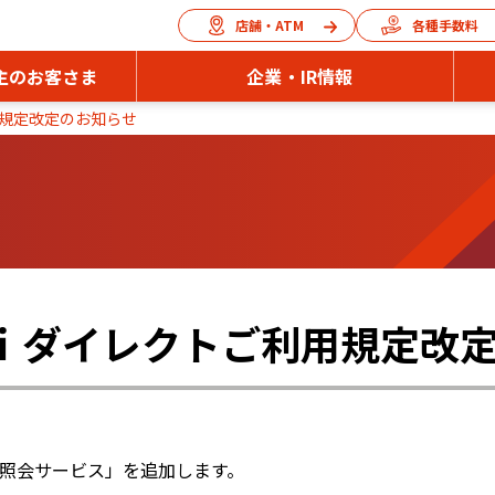
店舗・ATM
各種手数料
主のお客さま
企業・IR情報
規定改定のお知らせ
ｉダイレクトご利用規定改
座照会サービス」を追加します。