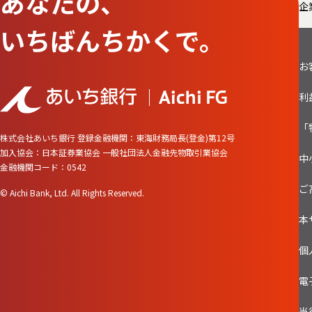
あなたの、
企
いちばんちかくで。
お
利
「
株式会社あいち銀行
登録金融機関：東海財務局長(登金)第12号
加入協会：日本証券業協会 一般社団法人金融先物取引業協会
中
金融機関コード：0542
ご
© Aichi Bank, Ltd. All Rights Reserved.
本
個
電
当