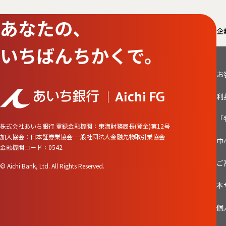
あなたの、
企
いちばんちかくで。
お
利
「
株式会社あいち銀行
登録金融機関：東海財務局長(登金)第12号
加入協会：日本証券業協会 一般社団法人金融先物取引業協会
中
金融機関コード：0542
ご
© Aichi Bank, Ltd. All Rights Reserved.
本
個