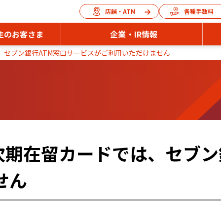
店舗・ATM
各種手数料
主のお客さま
企業・IR情報
、セブン銀行ATM窓口サービスがご利用いただけません
次期在留カードでは、セブン
せん