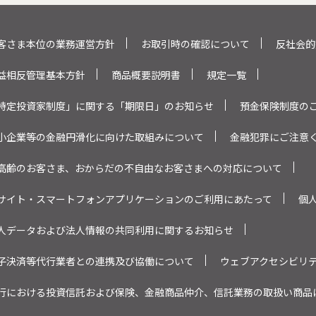
客さま本位の業務運営方針
お取引時の確認について
反社会的
益相反管理基本方針
商品概要説明書
規定一覧
特定投資家制度」に関する「期限日」のお知らせ
預金保険制度の
小企業等の金融円滑化に向けた取組みについて
金融犯罪にご注意
高齢のお客さま、おからだの不自由なお客さまへの対応について
サイト・スマートフォンアプリケーションのご利用にあたって
個
人データおよび法人情報の共同利用に関するお知らせ
子決済等代行業者との連携及び協働について
ウェブアクセシビリ
行における投資信託および保険、金融商品仲介、信託業務の取扱い商品