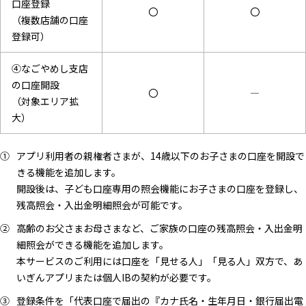
口座登録
〇
〇
（複数店舗の口座
登録可）
④なごやめし支店
の口座開設
〇
―
（対象エリア拡
大）
アプリ利用者の親権者さまが、14歳以下のお子さまの口座を開設で
きる機能を追加します。
開設後は、子ども口座専用の照会機能にお子さまの口座を登録し、
残高照会・入出金明細照会が可能です。
高齢のお父さまお母さまなど、ご家族の口座の残高照会・入出金明
細照会ができる機能を追加します。
本サービスのご利用には口座を「見せる人」「見る人」双方で、あ
いぎんアプリまたは個人IBの契約が必要です。
登録条件を「代表口座で届出の『カナ氏名・生年月日・銀行届出電