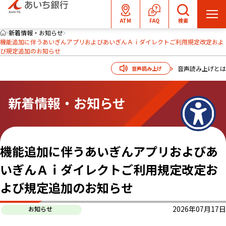
メ
ATM
FAQ
検索
ニ
新着情報・お知らせ
機能追加に伴うあいぎんアプリおよびあいぎんＡｉダイレクトご利用規定改定およ
ュ
び規定追加のお知らせ
ー
を
音声読み上げとは
音声読み上げ
開
く
新着情報・お知らせ
機能追加に伴うあいぎんアプリおよびあ
いぎんＡｉダイレクトご利用規定改定お
よび規定追加のお知らせ
2026年07月17日
お知らせ