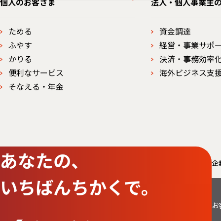
個人のお客さま
法人・個人事業主
ためる
資金調達
ふやす
経営・事業サポ
かりる
決済・事務効率
便利なサービス
海外ビジネス支
そなえる・年金
あなたの、
企
いちばんちかくで。
お