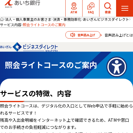
メ
ATM
FAQ
検索
ニ
法人・個人事業主のお客さま
決済・事務効率化
あいぎんビジネスダイレクト
サービス内容
照会ライトコースのご案内
ュ
ー
音声読み上げとは
音声読み上げ
を
開
く
照会ライトコースのご案内
サービスの特徴、内容
照会ライトコースは、デジタル化の入口としてWeb申込で手軽に始めら
れるサービスです！
残高や入出金明細をインターネット上で確認できるため、ATMや窓口
でのお手続きの負担軽減につながります。