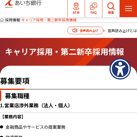
メ
ATM
FAQ
検索
ニ
採用情報
キャリア採用・第二新卒採用情報
ュ
音声読み上げとは
音声読み上げ
ー
を
キャリア採用・第二新卒採用情報
開
く
募集要項
募集職種
1.営業店渉外業務（法人・個人）
【業務内容】
金融商品やサービスの提案業務