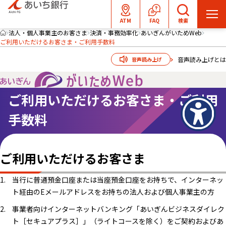
メ
ATM
FAQ
検索
ニ
法人・個人事業主のお客さま
決済・事務効率化
あいぎんがいためWeb
ご利用いただけるお客さま・ご利用手数料
ュ
ー
音声読み上げとは
音声読み上げ
を
開
く
ご利用いただけるお客さま・ご利用
手数料
ご利用いただけるお客さま
当行に普通預金口座または当座預金口座をお持ちで、インターネッ
ト経由のEメールアドレスをお持ちの法人および個人事業主の方
事業者向けインターネットバンキング「あいぎんビジネスダイレク
ト［セキュアプラス］」（ライトコースを除く）をご契約およびあ